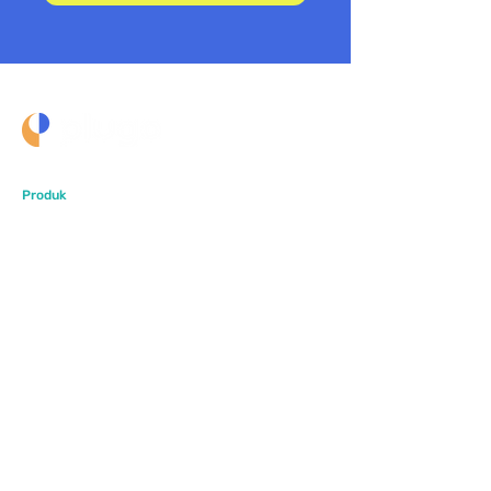
Produk
PlugoStore
PlugoPOS
PlugoLinks
Sumber Daya
Artikel
Pusat Bantuan
FAQ
Perusahaan