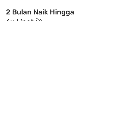
2 Bulan Naik Hingga
6x Lipat 🚀
Lewat program Plugo Ads Growth,
traffic dan penjualan di website
MRMADS meningkat signifikan 6x
lipat dalam waktu 2 bulan. Bukan
hanya dibantu optimasi iklan, tapi
insight dan arahan dari tim Plugo
seperti:
✅ Campaign Strategy
✅ Targeting Audience
✅ Ads Reporting
https://mrmads.com/