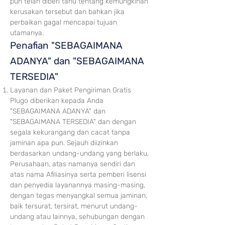
pun telah diberi
tahu tenta
ng kemungkinan
kerusakan tersebut dan bahkan jika
perbaikan gagal mencapai tujuan
utamanya.
P
enafian "SEBAGAIMANA
ADANY
A"
dan "SEBA
GAIMANA
TERSEDIA"
Layanan dan Paket Pengiriman Gratis
Plugo diberikan kep
ada Anda
"SEBAGAIMANA ADANYA" dan
"SEBAGAIMANA TERSEDIA" dan dengan
segala kekurangang dan cacat tanpa
jaminan apa pun. Sejauh diizinkan
berdasarkan undang-undang yang berlaku,
Perusahaan, atas namanya sendiri dan
atas nama Afiliasinya serta pemberi lisensi
dan penyedia layanannya masing-masing,
dengan tegas menyangkal semua jaminan,
baik tersurat, tersirat, menurut undang-
undang atau lainnya, sehu
bungan dengan