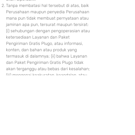
Tanpa membatasi hal tersebut di atas, baik
Perusahaan maupun penyedia Perusahaan
mana pun tidak membuat pernyataan atau
jaminan apa pun, tersurat maupun tersirat:
(i) sehubungan dengan pengoperasian atau
ketersediaan Layanan dan Paket
Pengiriman Gratis Plugo, atau informasi,
konten, dan bahan atau produk yang
termasuk di dalamnya; (ii) bahwa Layanan
dan Paket Pengiriman Gratis Plugo tidak
akan terganggu atau bebas dari kesalahan;
(iii) mengenai keakuratan, keandalan, atau
kekinian informasi atau konten apa pun
yang disediakan melalui Layanan dan Paket
Pengiriman Gratis Plugo; atau (iv) bahwa
Layanan dan Paket Pengiriman Gratis
Plugo, servernya, konten, atau email yang
dikirim dari atau atas nama Perusahaan
bebas dari virus, skrip, trojan horse, worm,
malware, bom waktu, atau komponen
berbahaya
lainnya.