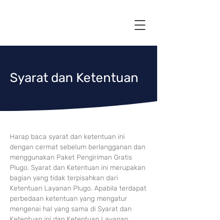
Syarat dan Ketentuan
Harap baca syarat dan ketentuan ini
dengan cermat sebelum berlangganan dan
men
ggunakan Paket Pengiriman Gratis
Plugo. Syarat dan Ketentuan ini merupakan
bagian yang tidak terpisahka
n dari
Ketentuan Layanan Plugo. Apabila terdapat
perbedaan ketentuan yang mengatur
me
ngenai hal yang sama di Syarat dan
Ketentuan ini dan Ketentuan Layanan