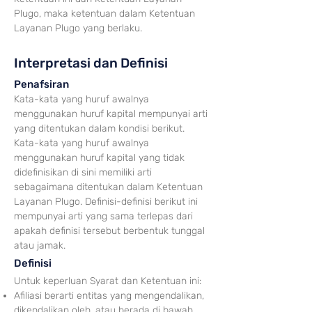
Plugo, maka ketentuan dalam Ketentuan
Layanan Plugo yang berla
ku.
I
nterpretasi dan Defin
isi
Pena
fs
ir
a
n
Kata-kata yang h
ur
uf awalnya
menggunakan huruf kapital mempunyai arti
yang ditentukan dalam kondisi berikut.
Kata-kata yang huruf
awalnya
menggunakan huruf kap
ital yang tidak
didefinisikan di sini memiliki arti
sebagaimana ditentukan dalam
Ketentuan
Layanan Plugo. Definisi-definisi berikut ini
mempunyai arti yang sama terlepas dari
apakah definisi tersebut ber
bentuk tunggal
atau jam
ak.
Definisi
Untuk keper
luan Syarat dan Keten
tuan ini:
Afiliasi berarti entitas yang mengendalikan,
dikendalikan oleh,
atau berada di bawah