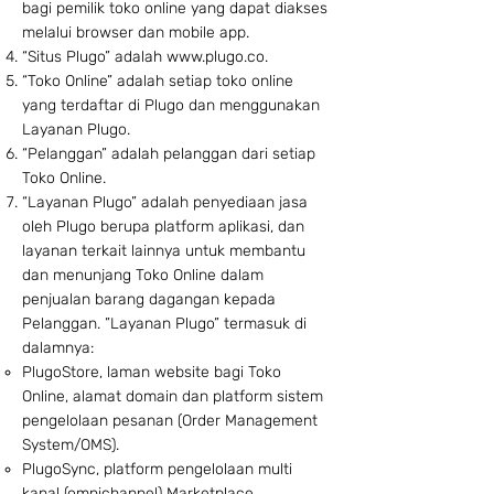
bagi pemilik toko online yang dapat diakses
melalui browser dan mobile app.
“Situs Plugo” adalah
www.plugo.co
.
“Toko Online” adalah setiap toko online
yang terdaftar di Plugo dan menggunakan
Layanan Plugo.
“Pelanggan” adalah pelanggan dari setiap
Toko Online.
“Layanan Plugo” adalah penyediaan jasa
oleh Plugo berupa platform aplikasi, dan
layanan terkait lainnya untuk membantu
dan menunjang Toko Online dalam
penjualan barang dagangan kepada
Pelanggan. ”Layanan Plugo” termasuk di
dalamnya:
PlugoStore, laman website bagi Toko
Online, alamat domain dan platform sistem
pengelolaan pesanan (Order Management
System/OMS).
PlugoSync, platform pengelolaan multi
kanal (omnichannel) Marketplace.