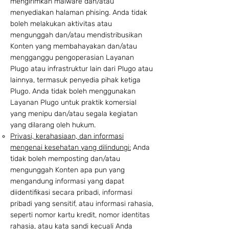
mengirimkan malware dan/atau
menyediakan halaman phising. Anda tidak
boleh melakukan aktivitas atau
mengunggah dan/atau mendistribusikan
Konten yang membahayakan dan/atau
mengganggu pengoperasian Layanan
Plugo atau infrastruktur lain dari Plugo atau
lainnya, termasuk penyedia pihak ketiga
Plugo. Anda tidak boleh menggunakan
Layanan Plugo untuk praktik komersial
yang menipu dan/atau segala kegiatan
yang dilarang oleh hukum.
Privasi, kerahasiaan, dan informasi
mengenai kesehatan yang dilindungi:
Anda
tidak boleh memposting dan/atau
mengunggah Konten apa pun yang
mengandung informasi yang dapat
diidentifikasi secara pribadi, informasi
pribadi yang sensitif, atau informasi rahasia,
seperti nomor kartu kredit, nomor identitas
rahasia, atau kata sandi kecuali Anda