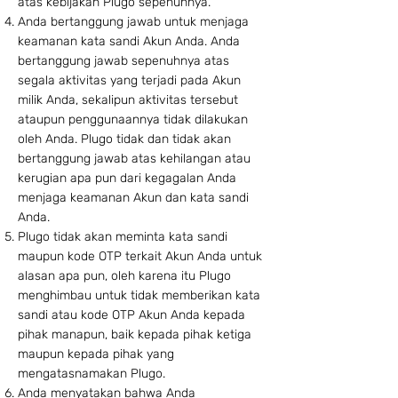
atas kebijakan Plugo sepenuhnya.
Anda bertanggung jawab untuk menjaga
keamanan kata sandi Akun Anda. Anda
bertanggung jawab sepenuhnya atas
segala aktivitas yang terjadi pada Akun
milik Anda, sekalipun aktivitas tersebut
ataupun penggunaannya tidak dilakukan
oleh Anda. Plugo tidak dan tidak akan
bertanggung jawab atas kehilangan atau
kerugian apa pun dari kegagalan Anda
menjaga keamanan Akun dan kata sandi
Anda.
Plugo tidak akan meminta kata sandi
maupun kode OTP terkait Akun Anda untuk
alasan apa pun, oleh karena itu Plugo
menghimbau untuk tidak memberikan kata
sandi atau kode OTP Akun Anda kepada
pihak manapun, baik kepada pihak ketiga
maupun kepada pihak yang
mengatasnamakan Plugo.
Anda menyatakan bahwa Anda