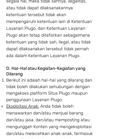
segala hal, maka tidak sahnya, ilegalitas,
atau tidak dapat dilaksanakannya
ketentuan tersebut tidak akan
mempengaruhi ketentuan lain di Ketentuan
Layanan Plugo, dan Ketentuan Layanan
Plugo akan tetap ditafsirkan sebagaimana
ketentuan yang tidak sah, ilegal, atau tidak
dapat dilaksanakan tersebut tidak pernah
ada dalam Ketentuan Layanan Plugo.
D. Hal-Hal atau Kegiatan-Kegiatan yang
Dilarang
Berikut ini adalah hal-hal yang dilarang dan
tidak boleh dilakukan sehubungan dengan
mengakses platform Situs Plugo maupun
penggunaan Layanan Plugo:
Eksploitasi Anak:
Anda tidak boleh
menawarkan dan/atau menjual barang
dan/atau jasa, dan/atau memposting atau
mengunggah Konten yang mengeksploitasi
dan/atau melecehkan anak-anak, termasuk