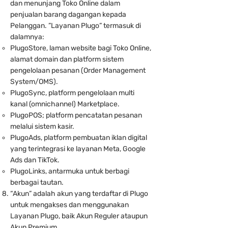
dan menunjang Toko Online dalam
penjualan barang dagangan kepada
Pelanggan. ”Layanan Plugo” termasuk di
dalamnya:
PlugoStore, laman website bagi Toko Online,
alamat domain dan platform sistem
pengelolaan pesanan (Order Management
System/OMS).
PlugoSync, platform pengelolaan multi
kanal (omnichannel) Marketplace.
PlugoPOS; platform pencatatan pesanan
melalui sistem kasir.
PlugoAds, platform pembuatan iklan digital
yang terintegrasi ke layanan Meta, Google
Ads dan TikTok.
PlugoLinks, antarmuka untuk berbagi
berbagai tautan.
“Akun” adalah akun yang terdaftar di Plugo
untuk mengakses dan menggunakan
Layanan Plugo, baik Akun Reguler ataupun
Akun Premium.