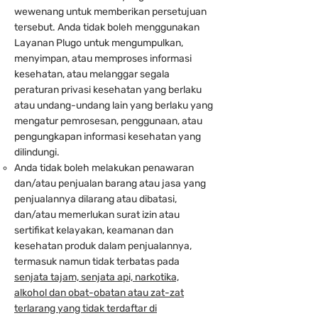
wewenang untuk memberikan persetujuan
tersebut. Anda tidak boleh menggunakan
Layanan Plugo untuk mengumpulkan,
menyimpan, atau memproses informasi
kesehatan, atau melanggar segala
peraturan privasi kesehatan yang berlaku
atau undang-undang lain yang berlaku yang
mengatur pemrosesan, penggunaan, atau
pengungkapan informasi kesehatan yang
dilindungi.
Anda tidak boleh melakukan penawaran
dan/atau penjualan barang atau jasa yang
penjualannya dilarang atau dibatasi,
dan/atau memerlukan surat izin atau
sertifikat kelayakan, keamanan dan
kesehatan produk dalam penjualannya,
termasuk namun tidak terbatas pada
senjata tajam, senjata api, narkotika,
alkohol dan obat-obatan atau zat-zat
terlarang yang tidak terdaftar di