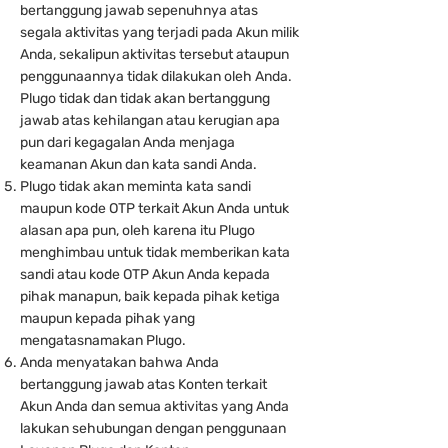
bertanggung jawab sepenuhnya atas
segala aktivitas yang terjadi pada Akun milik
Anda, sekalipun aktivitas tersebut ataupun
penggunaannya tidak dilakukan oleh Anda.
Plugo tidak dan tidak akan bertanggung
jawab atas kehilangan atau kerugian apa
pun dari kegagalan Anda menjaga
keamanan Akun dan kata sandi Anda.
Plugo tidak akan meminta kata sandi
maupun kode OTP terkait Akun Anda untuk
alasan apa pun, oleh karena itu Plugo
menghimbau untuk tidak memberikan kata
sandi atau kode OTP Akun Anda kepada
pihak manapun, baik kepada pihak ketiga
maupun kepada pihak yang
mengatasnamakan Plugo.
Anda menyatakan bahwa Anda
bertanggung jawab atas Konten terkait
Akun Anda dan semua aktivitas yang Anda
lakukan sehubungan dengan penggunaan