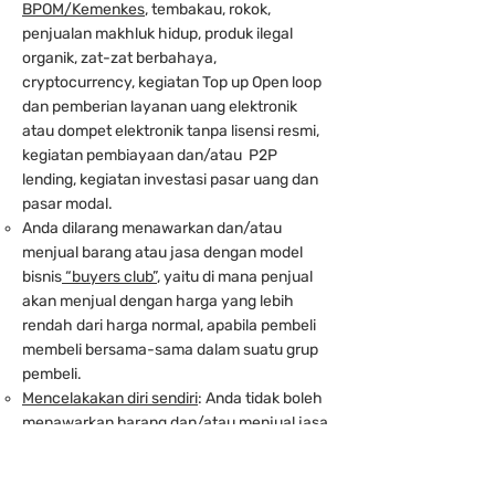
BPOM/Kemenkes
, tembakau, rokok,
penjualan makhluk hidup, produk ilegal
organik, zat-zat berbahaya,
cryptocurrency, kegiatan Top up Open loop
dan pemberian layanan uang elektronik
atau dompet elektronik tanpa lisensi resmi,
kegiatan pembiayaan dan/atau P2P
lending, kegiatan investasi pasar uang dan
pasar modal.
Anda dilarang menawarkan dan/atau
menjual barang atau jasa dengan model
bisnis
“buyers club”
, yaitu di mana penjual
akan menjual dengan harga yang lebih
rendah dari harga normal, apabila pembeli
membeli bersama-sama dalam suatu grup
pembeli.
Mencelakakan diri sendiri
: Anda tidak boleh
menawarkan barang dan/atau menjual jasa,
dan/atau memposting atau mengunggah
Konten, yang mempromosikan mengenai