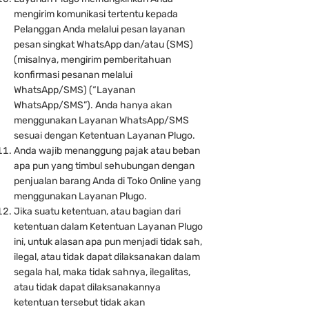
mengirim komunikasi tertentu kepada
Pelanggan Anda melalui pesan layanan
pesan singkat WhatsApp dan/atau (SMS)
(misalnya, mengirim pemberitahuan
konfirmasi pesanan melalui
WhatsApp/SMS) (“Layanan
WhatsApp/SMS”). Anda hanya akan
menggunakan Layanan WhatsApp/SMS
sesuai dengan Ketentuan Layanan Plugo.
Anda wajib menanggung pajak atau beban
apa pun yang timbul sehubungan dengan
penjualan barang Anda di Toko Online yang
menggunakan Layanan Plugo.
Jika suatu ketentuan, atau bagian dari
ketentuan dalam Ketentuan Layanan Plugo
ini, untuk alasan apa pun menjadi tidak sah,
ilegal, atau tidak dapat dilaksanakan dalam
segala hal, maka tidak sahnya, ilegalitas,
atau tidak dapat dilaksanakannya
ketentuan tersebut tidak akan