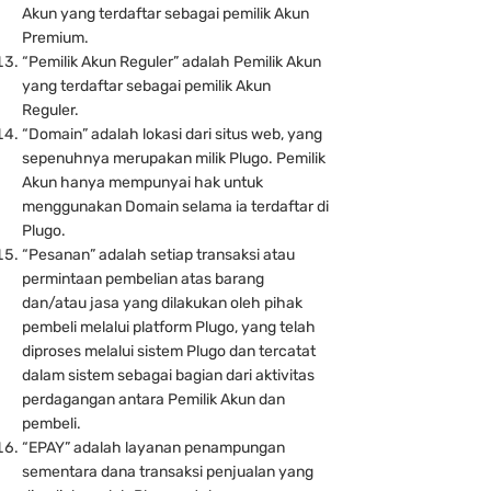
Akun yang terdaftar sebagai pemilik Akun
Premium.
“Pemilik Akun Reguler” adalah Pemilik Akun
yang terdaftar sebagai pemilik Akun
Reguler.
“Domain” adalah lokasi dari situs web, yang
sepenuhnya merupakan milik Plugo. Pemilik
Akun hanya mempunyai hak untuk
menggunakan Domain selama ia terdaftar di
Plugo.
“Pesanan” adalah setiap transaksi atau
permintaan pembelian atas barang
dan/atau jasa yang dilakukan oleh pihak
pembeli melalui platform Plugo, yang telah
diproses melalui sistem Plugo dan tercatat
dalam sistem sebagai bagian dari aktivitas
perdagangan antara Pemilik Akun dan
pembeli.
“EPAY” adalah layanan penampungan
sementara dana transaksi penjualan yang