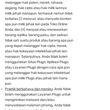
melanggar hak paten, merek, rahasia
dagang, hak cipta atau hak milik lainnya
milik pihak manapun, termasuk namun tidak
terbatas (i) mencuri, atau menyalin Konten
apa pun milik pihak lain pada Toko Online
Anda, dan (ii) menjual atau menawarkan
barang replika, barang palsu, dan salinan
tidak sah suatu produk atau barang apa pun
yang dapat melanggar hak cipta, merek,
atau hak kekayaan intelektual pihak lain
manapun. Selanjutnya, Anda tidak boleh
menggunakan Situs Plugo, Aplikasi Plugo,
atau Layanan Plugo dengan cara apa pun
yang melanggar hak kekayaan intelektual
apa pun milik Plugo atau pihak lain mana
pun.
Praktik berbahaya dan menipu
: Anda tidak
boleh menggunakan Layanan Plugo untuk
mengirimkan malware dan/atau
menyediakan halaman phising. Anda tidak