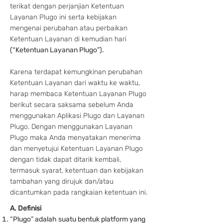
terikat dengan perjanjian Ketentuan
Layanan Plugo ini serta kebijakan
mengenai perubahan atau perbaikan
Ketentuan Layanan di kemudian hari
(“Ketentuan Layanan Plugo”).
Karena terdapat kemungkinan perubahan
Ketentuan Layanan dari waktu ke waktu,
harap membaca Ketentuan Layanan Plugo
berikut secara saksama sebelum Anda
menggunakan Aplikasi Plugo dan Layanan
Plugo. Dengan menggunakan Layanan
Plugo maka Anda menyatakan menerima
dan menyetujui Ketentuan Layanan Plugo
dengan tidak dapat ditarik kembali,
termasuk syarat, ketentuan dan kebijakan
tambahan yang dirujuk dan/atau
dicantumkan pada rangkaian ketentuan ini.
A. Definisi
“Plugo” adalah suatu bentuk platform yang