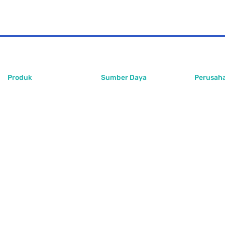
Produk
Sumber Daya
Perusah
PlugoStore
Artikel
Tentang 
PlugoPOS
Pusat Bantuan
Kontak K
PlugoLinks
FAQ