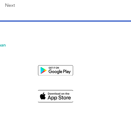
Next
aan
Kami
ami