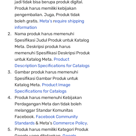
jadi tidak bisa berupa produk digital. 
Produk harus memiliki kebijakan 
pengembalian. Juga, Produk tidak 
boleh gratis. 
Meta's
 r
equire shipping 
information
Nama produk harus memenuhi 
Spesifikasi Judul Produk untuk Katalog 
Meta. Deskripsi produk harus 
memenuhi Spesifikasi Deskripsi Produk 
untuk Katalog Meta. 
Product 
Description Specifications for Catalogs
Gambar produk harus memenuhi 
Spesifikasi Gambar Produk untuk 
Katalog Meta. 
Product Image 
Specifications for Catalogs
Produk harus memenuhi Kebijakan 
Perdagangan Meta dan tidak boleh 
melanggar Standar Komunitas 
Facebook. 
Facebook Community 
Standards
 & Meta's 
Commerce Policy
.
Produk harus memiliki Kategori Produk 
Google yang ditetapkan. 
Google 