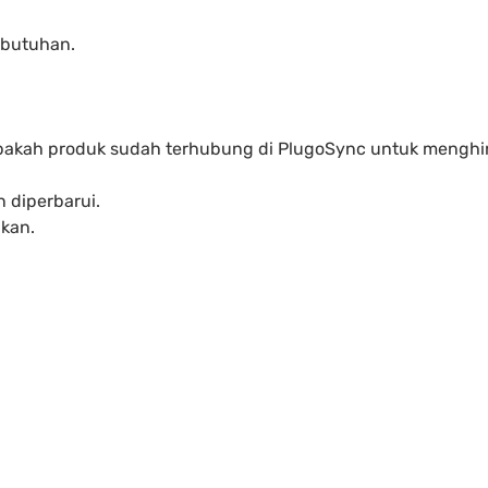
ebutuhan.
i apakah produk sudah terhubung di PlugoSync untuk menghin
n diperbarui.
ikan.