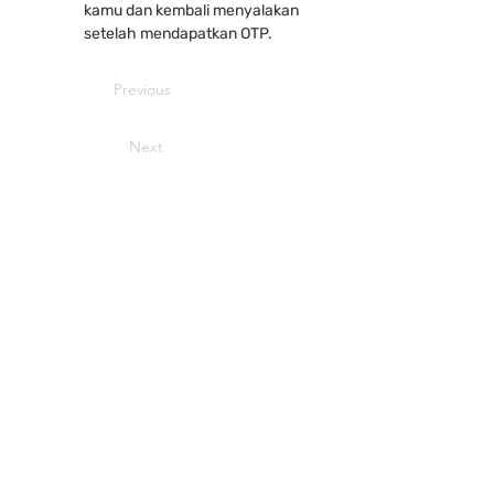
kamu dan kembali menyalakan 
setelah mendapatkan OTP.
Previous
Next
integratio
n
Produk
PlugoStore
PlugoPOS