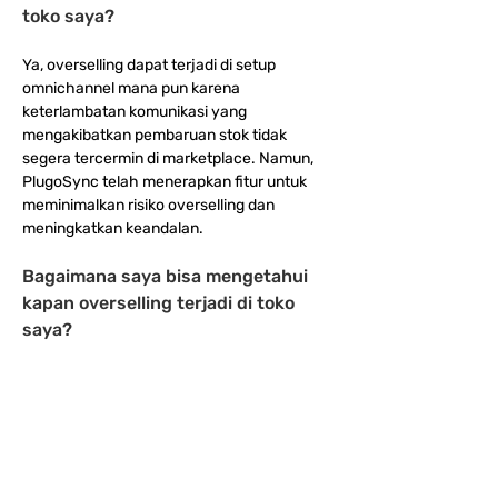
toko saya?
Ya, overselling dapat terjadi di setup 
omnichannel mana pun karena 
keterlambatan komunikasi yang 
mengakibatkan pembaruan stok tidak 
segera tercermin di marketplace. Namun, 
PlugoSync telah menerapkan fitur untuk 
meminimalkan risiko overselling dan 
meningkatkan keandalan.
Bagaimana saya bisa mengetahui 
kapan overselling terjadi di toko 
saya?
Untuk memeriksa overselling:
Pergi ke Halaman Stok.
Terapkan filter "Status Stok" dan pilih 
"Oversold."
Ini akan menampilkan produk dengan 