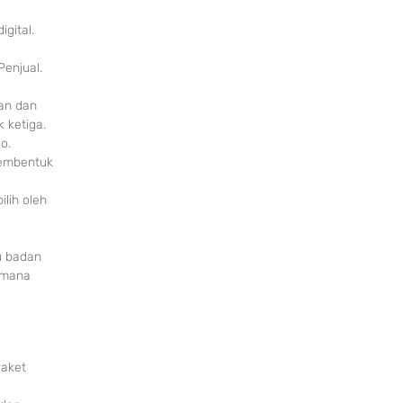
gital.
enjual.
an dan
 ketiga.
o.
membentuk
ilih oleh
u badan
imana
Paket