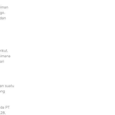
riman
go.
 dan
ikut.
gaimana
ari
an suatu
ang
ada PT
.28,