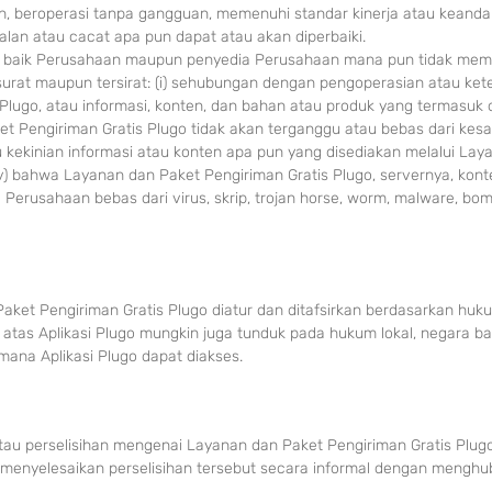
nan, beroperasi tanpa gangguan, memenuhi standar kinerja atau keanda
lan atau cacat apa pun dapat atau akan diperbaiki.
s, baik Perusahaan maupun penyedia Perusahaan mana pun tidak me
surat maupun tersirat: (i) sehubungan dengan pengoperasian atau ket
Plugo, atau informasi, konten, dan bahan atau produk yang termasuk 
t Pengiriman Gratis Plugo tidak akan terganggu atau bebas dari kesala
 kekinian informasi atau konten apa pun yang disediakan melalui Lay
iv) bahwa Layanan dan Paket Pengiriman Gratis Plugo, servernya, kont
a Perusahaan bebas dari virus, skrip, trojan horse, worm, malware, bo
ket Pengiriman Gratis Plugo diatur dan ditafsirkan berdasarkan huk
atas Aplikasi Plugo mungkin juga tunduk pada hukum lokal, negara ba
i mana Aplikasi Plugo dapat diakses.
tau pers
elisihan mengenai Layanan dan Paket Pengiriman Gratis Plug
 menyelesaikan perselisihan tersebut secara informal dengan menghu