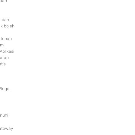
 dan
t dan
ak boleh
atuhan
ami
plikasi
Harap
tis
Plugo.
nuhi
Gateway