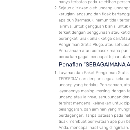
hanya terbatas pada kelebihan persen
Sejauh diizinkan oleh undang-undang
kerugian langsung dan tidak bertanggu
apa pun (termasuk, namun tidak terbat
lainnya, untuk gangguan bisnis, untuk 
terkait dengan penggunaan atau ket
perangkat lunak pihak ketiga dan/atau
Pengiriman Gratis Plugo, atau sehubu
Perusahaan atau pemasok mana pun te
perbaikan gagal mencapai tujuan uta
P
enafian "SEBAGAIMANA 
Layanan dan Paket Pengiriman Gratis 
TERSEDIA" dan dengan segala kekuran
undang yang berlaku, Perusahaan, atas
layanannya masing-masing, dengan teg
undang atau lainnya, sehu
bungan deng
tersirat mengenai kelayakan untuk di
pelanggaran, dan jaminan yang mungkin
perdagangan. Tanpa batasan pada hal-
tidak membuat pernyataan apa pun b
Anda, mencapai hasil yang diinginkan,