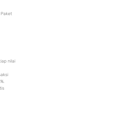
h Paket
ap nilai
saksi
4%.
tis