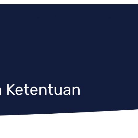
oducts
Pricing
Clients
Agency
Resources
n Ketentuan