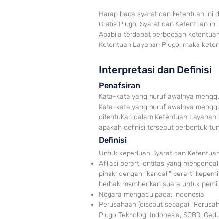
Harap baca syarat dan ketentuan ini
Gratis Plugo. Syarat dan Ketentuan in
Apabila terdapat perbedaan ketentu
Ketentuan Layanan Plugo, maka keten
I
nterpretasi dan Defin
isi
Pena
fs
ir
a
n
Kata-kata yang h
ur
uf awalnya menggun
Kata-kata yang huruf
awalnya
menggu
ditentukan dalam
Ketentuan Layanan Pl
apakah definisi tersebut ber
bentuk tun
Definisi
Untuk keper
luan Syarat dan Keten
tuan
Afiliasi berarti entitas yang mengendal
pihak, dengan "kendali" berarti kepemi
berhak memberikan suara untuk pemil
Negara mengacu pada: Indonesia
Perusahaan (disebut sebagai "Perusaha
Plugo Teknologi Indonesia, SCBD, Gedu