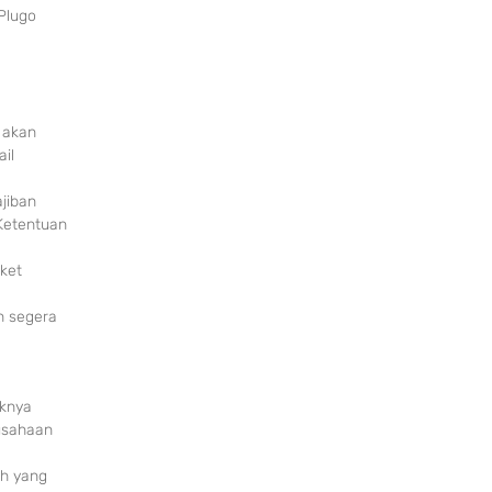
Plugo
 akan
il
jiban
Ketentuan
ket
n segera
oknya
usahaan
ah yang