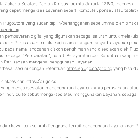
ota Jakarta Selatan, Daerah Khusus Ibukota Jakarta 12190, Indonesia.
ang dapat mengakses Layanan seperti komputer, ponsel, atau tablet di
 PlugoStore yang sudah dipilih/berlangganan sebelumnya oleh pihak P
.co/pricing
.
n pembayaran digital yang digunakan sebagai saluran untuk melakuk
n oleh Perusahaan melalui kerja sama dengan penyedia layanan pihak
cu pada nama langganan diskon pengiriman yang disediakan oleh Plug
but sebagai "Persyaratan") berarti Persyaratan dan Ketentuan yang 
 dan Perusahaan mengenai penggunaan Layanan.
erbayar sesuai dengan ketentuan
https://plugo.co/pricing
yang bisa dip
 diakses dari
https://plugo.co
du yang mengakses atau menggunakan Layanan, atau perusahaan, ata
 oleh individu tersebut mengakses atau menggunakan Layanan, sebaga
ak dan kewajiban seluruh Pengguna terkait penggunaan Layanan dan 