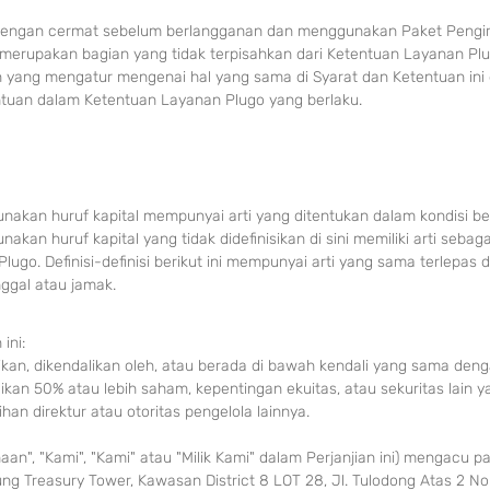
 dengan cermat sebelum berlangganan dan men
ggunakan Paket Pengi
i merupakan bagian yang tidak terpisahka
n dari Ketentuan Layanan Plu
an yang mengatur me
ngenai hal yang sama di Syarat dan Ketentuan ini
tuan dalam Ketentuan Layanan Plugo yang berla
ku.
akan huruf kapital mempunyai arti yang ditentukan dalam kondisi ber
nakan huruf kap
ital yang tidak didefinisikan di sini memiliki arti seba
ugo. Definisi-definisi berikut ini mempunyai arti yang sama terlepas d
ggal atau jam
ak.
 ini:
ikan, dikendalikan oleh,
atau berada di bawah kendali yang sama deng
likan 50% atau lebih saham, kepentingan ekuitas, atau sekuritas lain y
ihan direktur
atau otoritas pengelola lainnya.
an", "Kami", "Kami" atau "Milik Kami" dalam Perjanjian ini) mengacu p
ng Treasury Tower, Kawasan District 8 LOT 28, Jl. Tulodong Atas 2 No