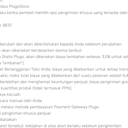
o.
lalui PlugoStore.
rlaku ketika pembeli memilih opsi pengiriman khusus yang tersedia ole
r, BEST
t berubah dan akan diberitahukan kepada Anda sebelum perubahan.
go akan dikenakan berdasarkan skema berikut:
 Gratis Plugo, akan dikenakan biaya tambahan sebesar 3,5% untuk seti
ya Tambahan”).
aket Berlangganan Toko Anda, biaya yang dibebankan untuk setiap tran
ansaksi, maka total biaya yang dibebankan dari suatu pesanan adalah 5,
berlebihan dan menghemat keuntungan penjual, biaya pengiriman gra
kuantitas produk (tidak termasuk PPN).
ya kecuali:
ecara manual oleh Anda
an melalui metode pembayaran Payment Gateway Plugo
ui pengiriman khusus penjual
ibatalkan
ket tersebut, kebijakan di atas akan berlaku sebelum penghentian.