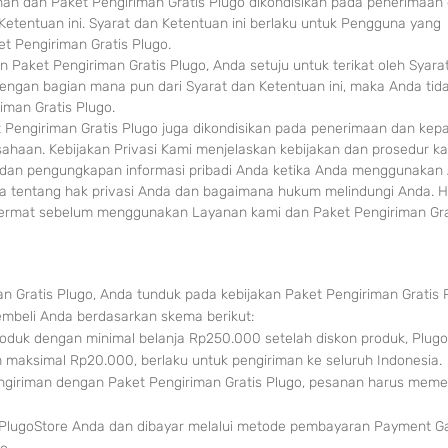
n dan Paket Pengiriman Gratis Plugo dikondisikan pada penerimaan
etentuan ini. Syarat dan Ketentuan ini berlaku untuk Pengguna yang
t Pengiriman Gratis
Plugo.
Paket Pengiriman Gratis Plugo, Anda setuju untuk terikat oleh Syara
 dengan bagian mana pun dari Syarat dan Ketentuan ini, maka Anda tid
man Gratis Plugo.
 Pengiriman Gratis Plugo juga dikondisikan pada penerimaan dan kep
sahaan. Kebijakan Privasi Kami menjelaskan kebijakan dan prosedur k
an pengungkapan informasi pribadi Anda ketika Anda menggunakan A
a tentang hak privasi Anda dan bagaimana hukum melindungi Anda. 
cermat sebelum menggunakan Layanan kami dan Paket Pengiriman Gra
 Gratis Plugo, Anda tunduk pada kebijakan Paket Pengiriman Gratis 
embeli Anda berdasarkan skema berikut:
roduk dengan minimal b
elanja Rp250.000 setelah disk
on produk, Plugo
 maksimal Rp20.000, berlaku untuk pengiriman ke seluruh Indonesia.
ngiriman dengan Paket Pengiriman Gratis Plugo, pesanan harus meme
i PlugoStore Anda dan dibayar melalui metode pembayaran Payment 