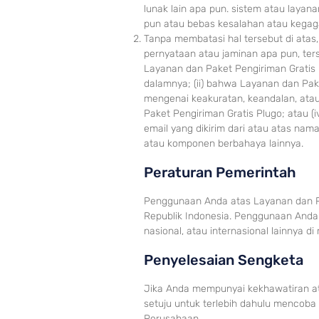
lunak lain apa pun. sistem atau laya
pun atau bebas kesalahan atau kegaga
Tanpa membatasi hal tersebut di ata
pernyataan atau jaminan apa pun, ter
Layanan dan Paket Pengiriman Gratis 
dalamnya; (ii) bahwa Layanan dan Pake
mengenai keakuratan, keandalan, atau
Paket Pengiriman Gratis Plugo; atau (
email yang dikirim dari atau atas nam
atau komponen berbahaya
lainnya.
Peraturan Pe
merintah
Penggunaan Anda atas Layanan dan Pa
Republik Indonesia. Penggunaan Anda 
nasional, atau internasional lainnya d
Penyel
esaian Sengketa
Jika Anda mempunyai kekhaw
atiran a
setuju untuk terlebih dahulu mencoba
Perusahaan.