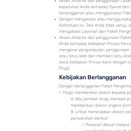
Akses Anda ke dan penggunaan Layana
kepatuhan Anda terhadap Syarat dan K
berlangganan atau menggunakan Pake
Dengan mengaks
es atau menggunakan 
Ketentuan ini. Jika Anda tidak setuju
mengakses Layanan dan Paket Pengiri
Akses Anda ke dan penggunaa
n Paket
Anda terhadap Kebijakan Privasi Peru
mengenai pengumpulan, penggunaan d
atau Situs Web dan memberi tahu And
baca Kebijakan Privasi Kami dengan 
Plugo.
Kebijakan Berlangganan
Dengan berlangganan Paket Pengiriman
1. Plugo memberikan diskon kepada p
A. Bila pembeli Anda membeli p
memberikan diskon ongkos kirim
B. Untuk menerapkan diskon pe
persyaratan berikut:
I. Pesanan dibuat melalu