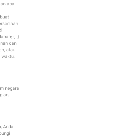
lan apa
mbuat
ersediaan
di
han; (iii)
anan dan
en, atau
m waktu,
um negara
gian,
o, Anda
bungi