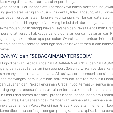
tase yang disebabkan karena salah perhitungan.
 yang berlaku, Perusahaan atau pemasoknya hanya bertanggung jawa
ng jawab atas kerugian khusus, insidental, tidak langsung, atau konse
as pada, kerugian atas hilangnya keuntungan, kehilangan data atau i
cedera pribadi, hilangnya privasi yang timbul dari atau dengan cara a
idakmampuan untuk menggunakan Layanan dan Paket Pengiriman Grati
 perangkat keras pi
hak ketiga yang digunakan dengan Layanan dan P
ngan dengan ketentuan apa pun dalam Syarat dan Ketentuan ini), mes
lah diberi
tahu tenta
ng kemungkinan kerusakan tersebut dan bahkan
manya.
ADANY
A"
dan "SEBA
GAIMANA TERSEDIA"
Plugo diberikan kep
ada Anda "SEBAGAIMANA ADANYA" dan "SEBAGA
gang dan cacat tanpa jaminan apa pun. Sejauh diizinkan berdasarka
 namanya sendiri dan atas nama Afiliasinya serta pemberi lisensi da
as menyangkal semua jaminan, baik tersurat, tersirat, menurut unda
an Layanan dan Paket Pengiriman Gratis Plugo, termasuk semua jam
perdagangkan, kesesuaian untuk tujuan tertentu, kepemilikan dan non-
 timbul dari proses transaksi, proses kinerja, penggunaan atau prakt
hal di atas, Perusahaan tidak memberikan jaminan atau jaminan apa
ahwa Layanan dan Paket Pengiriman Gratis Plugo akan memenuhi ke
 kompatibel atau berfungsi dengan perangkat lunak, aplikasi, atau per