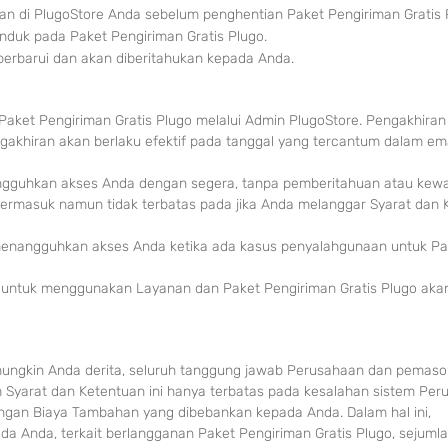
n di PlugoStore Anda sebelum penghentian Paket Pengiriman Gratis 
nduk pada Paket Pengiriman Gratis Plugo.
iperbarui dan akan diberitahukan kepada Anda.
aket Pengiriman Gratis Plugo melalui Admin
PlugoStore. Pengakhiran
ngakhiran akan berlaku efektif pada tanggal yang tercantum dalam ema
gguhkan akses Anda dengan segera, tanpa pemberitahuan atau kewa
termasuk namun tidak terbatas pada jika Anda melanggar Syarat dan 
menangguhkan akses Anda ketika ada kasus penyalahgunaan untuk Pa
da untuk menggunakan Layanan dan Paket Pengiriman Gratis Plugo aka
 mungkin Anda derita, seluruh tanggung jawab Perusahaan dan pemas
 Syarat dan Ketentuan ini hanya terbatas pada kesalahan sistem Per
ungan Biaya Tambahan yang dibebankan kepada Anda. Dalam hal ini,
a Anda, terkait berlangganan Paket Pengiriman Gratis Plugo, sejuml