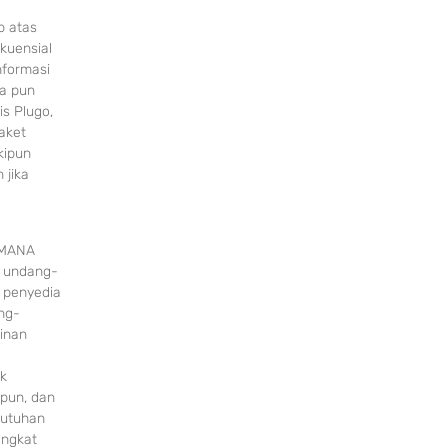
b atas
kuensial
nformasi
pa pun
s Plugo,
aket
kipun
 jika
IMANA
n undang-
n penyedia
ng-
inan
ik
 pun, dan
butuhan
angkat