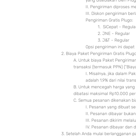
yang disediakan oleh Plug
II. Pengiriman diproses me
III. Diskon pengiriman be
Pengiriman Gratis Plugo:
1. SiCepat - Regula
2. JNE - Regular
3. J&T - Regular
Opsi pengiriman ini dapa
2. Biaya Paket Pengiriman Gratis Plu
A. Untuk bia
ya Paket Pengiriman
transaksi (termasuk PPN) (“Bia
I. Misalnya, jika dalam P
adalah 1,9% dari nilai tr
B. Untuk mencegah harga yang 
dibatasi maksimal Rp10.000 per 
C. Semua pesanan dikenakan bia
I. Pesanan yang dibuat s
II. Pesanan dibayar buk
III. Pesanan dikirim melal
IV. Pesanan dibayar dan d
3. Setelah Anda mulai berlangganan pa